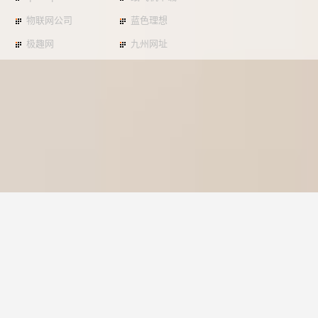
物联网公司
蓝色理想
极趣网
九州网址
苏ICP备20004792号-3
Copyright © 站长导航 zzdh.net All Rights Reserved
声明：本站所展示信息均来自互联网，仅供参考，自行负责