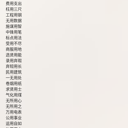
费用支出
枉用三尺
工程用钢
无用数据
施谋用智
中锋用笔
标点用法
受用不尽
商服用地
选贤用能
录用弃瑕
弃短用长
民用建筑
一无用处
卷烟用纸
求贤用士
气化用煤
无所用心
无所用之
万用电表
公用事业
运用自如