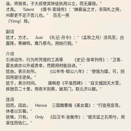
庙，将毁焉，子大叔使其除徒执用以立，而无庸毁。”
才具。 Talent 《晋书·索靖传》：“綝廊庙之才，非简札之用，
州郡吏不足汗吾儿也。” 百无一用
（Yòng）姓。
副词
犹才，方才。 Just 《礼记·月令》：“（孟秋之月）凉风至，白
露降，寒蝉鸣，鹰乃祭鸟，用始行戮。”
介词
引进动作、行为所凭借的工具等 《史记·佞幸列传》：“卫青、
霍去病亦以外戚贵幸，然颇用材能自进。”
犹由，表示处所。 《公羊传·桓公八年》：“使我为媒，可，则
因用是往逆矣。”
犹于，表示时间。 唐韩愈《平淮西碑》：“自文城因天大雪，
疾驰百二十里，用夜半到蔡，破其门，取元济以献。”
连词
因而，因此。 Hence 三国魏曹植《美女篇》：“行徒用息驾，
休者以忘餐。”
犹唯，只有。 Only 《后汉书·张衡传》：“彼天监之孔明兮，用
棐忱而佑仁。”