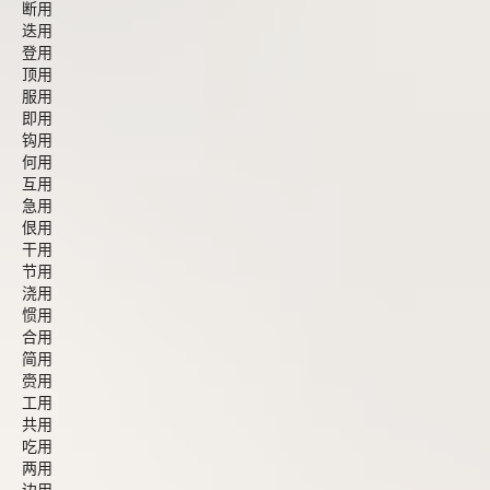
断用
迭用
登用
顶用
服用
即用
钩用
何用
互用
急用
佷用
干用
节用
浇用
惯用
合用
简用
赍用
工用
共用
吃用
两用