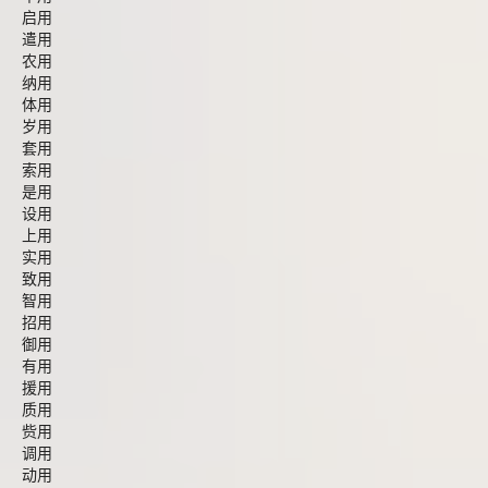
启用
遣用
农用
纳用
体用
岁用
套用
索用
是用
设用
上用
实用
致用
智用
招用
御用
有用
援用
质用
赀用
调用
动用