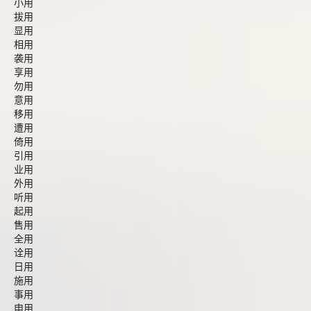
小用
拔用
显用
相用
袭用
享用
勿用
意用
移用
遭用
倚用
引用
业用
外用
听用
起用
售用
全用
诠用
日用
施用
事用
申用