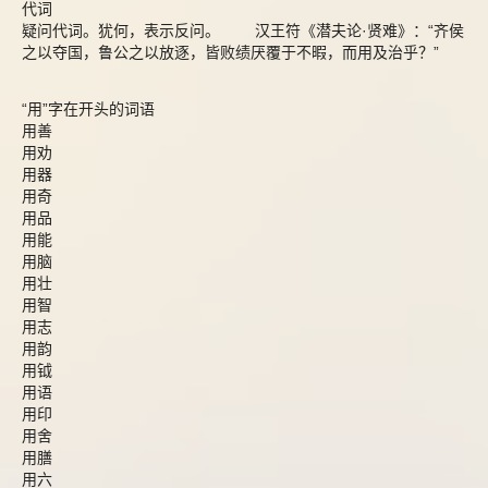
代词
疑问代词。犹何，表示反问。 汉王符《潜夫论·贤难》：“齐侯
之以夺国，鲁公之以放逐，皆败绩厌覆于不暇，而用及治乎？”
“用”字在开头的词语
用善
用劝
用器
用奇
用品
用能
用脑
用壮
用智
用志
用韵
用钺
用语
用印
用舍
用膳
用六