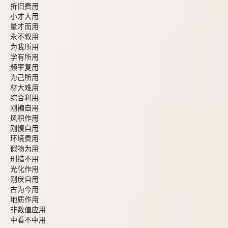
折旧费用
小才大用
量才而用
永不叙用
为我所用
学有所用
频率复用
为己所用
材大难用
综合利用
刚褊自用
风积作用
刚愎自用
环境费用
假物为用
刑措不用
光化作用
刚戾自用
古为今用
地质作用
非数值应用
中看不中用