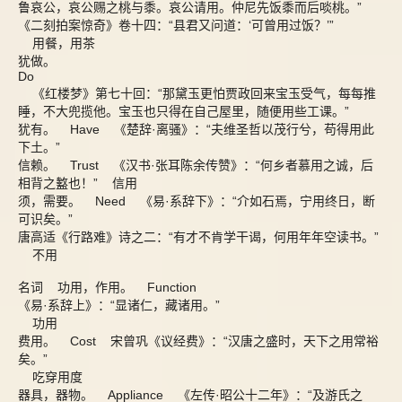
鲁哀公，哀公赐之桃与黍。哀公请用。仲尼先饭黍而后啖桃。”
《二刻拍案惊奇》卷十四：“县君又问道：‘可曾用过饭？’”
用餐，用茶
犹做。
Do
《红楼梦》第七十回：“那黛玉更怕贾政回来宝玉受气，每每推
睡，不大兜揽他。宝玉也只得在自己屋里，随便用些工课。”
犹有。 Have 《楚辞·离骚》：“夫维圣哲以茂行兮，苟得用此
下土。”
信赖。 Trust 《汉书·张耳陈余传赞》：“何乡者慕用之诚，后
相背之盭也！” 信用
须，需要。 Need 《易·系辞下》：“介如石焉，宁用终日，断
可识矣。”
唐高适《行路难》诗之二：“有才不肯学干谒，何用年年空读书。”
不用
名词 功用，作用。 Function
《易·系辞上》：“显诸仁，藏诸用。”
功用
费用。 Cost 宋曾巩《议经费》：“汉唐之盛时，天下之用常裕
矣。”
吃穿用度
器具，器物。 Appliance 《左传·昭公十二年》：“及游氏之