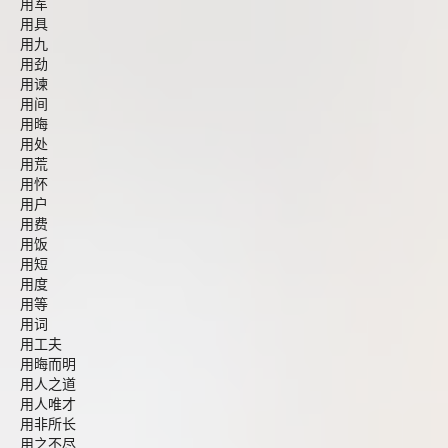
用军
用具
用九
用劲
用谏
用间
用晦
用处
用荒
用怀
用户
用费
用饭
用短
用度
用等
用词
用工夫
用晦而明
用人之道
用人唯才
用非所长
用之不尽