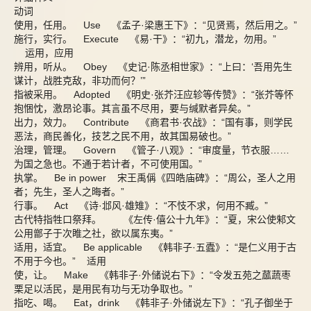
动词
使用，任用。 Use 《孟子·梁惠王下》：“见贤焉，然后用之。”
施行，实行。 Execute 《易·干》：“初九，潜龙，勿用。”
运用，应用
辨用，听从。 Obey 《史记·陈丞相世家》：“上曰：‘吾用先生
谋计，战胜克敌，非功而何？’”
指被采用。 Adopted 《明史·张芥汪应轸等传赞》：“张芥等怀
抱悃忱，激昂论事。其言虽不尽用，要与缄默者异矣。”
出力，效力。 Contribute 《商君书·农战》：“国有事，则学民
恶法，商民善化，技艺之民不用，故其国易破也。”
治理，管理。 Govern 《管子·八观》：“审度量，节衣服……
为国之急也。不通于若计者，不可使用国。”
执掌。 Be in power 宋王禹偁《四皓庙碑》：“周公，圣人之用
者；先生，圣人之晦者。”
行事。 Act 《诗·邶风·雄雉》：“不忮不求，何用不臧。”
古代特指牲口祭拜。 《左传·僖公十九年》：“夏，宋公使邾文
公用鄫子于次睢之社，欲以属东夷。”
适用，适宜。 Be applicable 《韩非子·五蠹》：“是仁义用于古
不用于今也。” 适用
使，让。 Make 《韩非子·外储说右下》：“令发五苑之蓏蔬枣
栗足以活民，是用民有功与无功争取也。”
指吃、喝。 Eat，drink 《韩非子·外储说左下》：“孔子御坐于