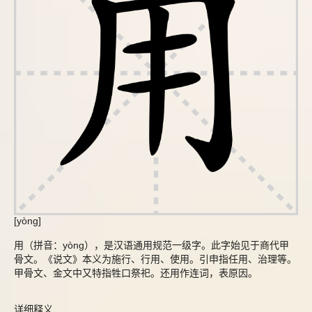
[yòng]
用（拼音：yòng），是汉语通用规范一级字。此字始见于商代甲
骨文。《说文》本义为施行、行用、使用。引申指任用、治理等。
甲骨文、金文中又特指牲口祭祀。还用作连词，表原因。
详细释义