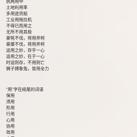
执两用中
土地利用率
多用途货船
工业用拖拉机
不得已而用之
无所不用其极
豪牦不伐，将用斧柯
豪厘不伐，将用斧柯
运用之妙，存乎一心
运用之妙，在于一心
时运则存，不用则亡
狮子搏象兔，皆用全力
“用”字在结尾的词语
保用
须用
形用
行用
心用
协用
效用