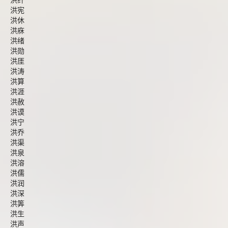
洪纤
洪宪
洪休
洪庥
洪绪
洪勋
洪厓
洪涛
洪算
洪涯
洪赦
洪谟
洪宁
洪乔
洪渠
洪泉
洪溶
洪儒
洪润
洪深
洪筭
洪生
洪声