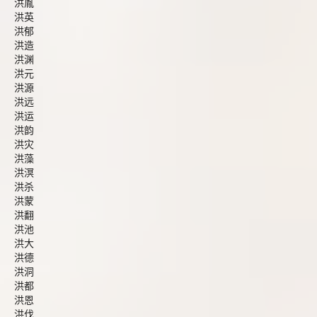
洪胤
洪英
洪郁
洪造
洪渊
洪元
洪源
洪远
洪运
洪韵
洪灾
洪藻
洪溟
洪杀
洪蒙
洪翻
洪池
洪大
洪德
洪洞
洪都
洪恩
洪伐