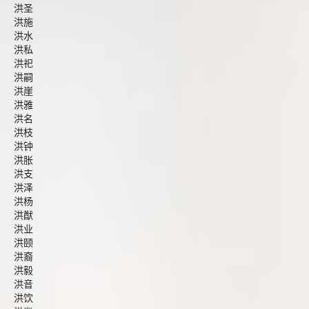
洪圣
洪施
洪水
洪私
洪祀
洪嗣
洪崖
洪雅
洪名
洪枝
洪钟
洪胀
洪支
洪泽
洪杨
洪猷
洪业
洪颐
洪裔
洪毅
洪音
洪饮