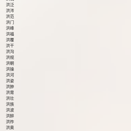
洪泛
洪涔
洪范
洪门
洪峰
洪福
洪覆
洪干
洪沟
洪规
洪朝
洪操
洪河
洪姿
洪肿
洪胄
洪壮
洪族
洪波
洪醉
洪祚
洪奥