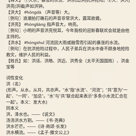
【释义】 ①大水；暴涨的水流：洪水|山洪|抗洪抢险。②大：洪大|
洪亮|洪福|声如洪钟。
【洪大】 #hóngdà （声音等）大。
〖例句〗浪潮拍打礁石的声音非常洪大，震耳欲聋。
【洪亮】 #hóngliàng 指声音大，响亮。
〖例句〗小明的声音洪亮悦耳，今年我校的迎新春联欢会就是由他
主持的。
【洪水】 #hóngshuǐ 河流因大雨或融雪而引起的暴涨的水流。
〖例句〗在抗洪抢险过程中，人民子弟兵在洪水中奋不顾身地抢险
救灾，维护人民的利益。
【姓氏】如：洪适、洪皓、洪迈、洪秀全（太平天国国姓）、洪金
宝等
词性变化
洪〈名〉
(形声。从水，从共，共亦声。“水”指“水流”、“河流”；“共”意为“一
起”、“一同”、“加总”。“水”与“共”联合起来表示“多条小水流汇合在
一起”。本义：发大水)
同本义
洪，洚水也。――《说文》
汤汤洪水方割。――《书·尧典》
洪水芒芒。――《诗·商颂·长发》
洪水横流。――《孟子·滕文公上》