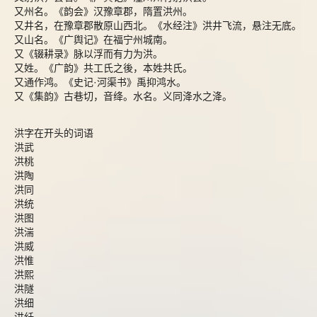
又州名。《韵会》汉豫章郡，隋置洪州。
又井名，在豫章郡散原山西北。《水经注》洪井飞流，悬注无底。
又山名。《广舆记》在福宁州城南。
又《辍耕录》脉以浮而有力为洪。
又姓。《广韵》共工氏之後，本姓共氏。
又通作鸿。《史记·河渠书》禹抑鸿水。
又《集韵》古巷切，音绛。水名。义同洚水之洚。
洪字在开头的词语
洪武
洪桃
洪陶
洪同
洪统
洪图
洪湍
洪威
洪惟
洪熙
洪隧
洪细