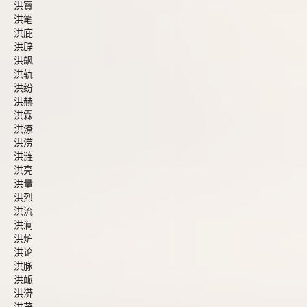
洪寳
洪笔
洪庇
洪辟
洪飙
洪轨
洪纷
洪赫
洪霖
洪潦
洪涝
洪涟
洪亮
洪量
洪烈
洪流
洪澜
洪炉
洪论
洪脉
洪衇
洪漭