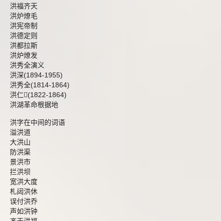
洪福齐天
洪炉燎毛
洪宪帝制
洪德定则
洪都拉斯
洪炉燎发
洪秀全演义
洪深(1894-1955)
洪秀全(1814-1864)
洪仁(1822-1864)
洪湖革命根据地
洪字在中间的词语
溢洪道
大洪山
防洪渠
景洪市
拦洪坝
宽洪大度
札闼洪休
误付洪乔
声如洪钟