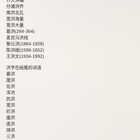
齐天洪福
付诸洪乔
南洪北孔
宽洪海量
宽洪大量
葛洪(284-364)
麦克马洪线
黎元洪(1864-1928)
陈洪绶(1598-1652)
王洪文(1934-1992)
洪字在结尾的词语
暴洪
厖洪
化洪
浑洪
抗洪
宽洪
拦洪
庬洪
庞洪
排洪
三洪