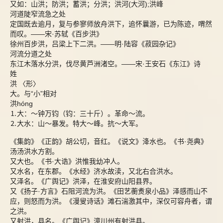
又如：山洪；防洪；蓄洪；分洪；洪河(大河);洪峰
河道陡窄流急之处
定国既去逾月，复与参寥师放舟洪下，追怀曩游，已为陈迹，喟然
而叹。――宋·苏轼《百步洪》
徐州百步洪，吕梁上下二洪。――明·陆容《菽园杂记》
河流分道之处
东江木落水分洪，伐尽黄芦洲渚空。――宋·王安石《东江》诗
姓
洪 〈形〉
大。与“小”相对
洪hóng
⒈大：～钟万钧（钧：三十斤）。革命～流。
⒉大水：山～暴发。特大～峰。抗～大军。
《集韵》《正韵》胡公切，音红。《说文》洚水也。《书·尧典》
汤汤洪水方割。
又大也。《书·大诰》洪惟我幼冲人。
又水名，在东郡。《水经》济水故渎，又北右合洪水。
又泽名。《广舆记》洪泽，在淮安府山阳县界。
又《扬子·方言》石阻河流为洪。《田艺蘅煑泉小品》泽感而山不
应，则怒而为洪。《漫叟诗话》滩石湍激其中，深仅可容舟者，谓
之洪。
又射洪，县名。《广舆记》潼川州有射洪县。