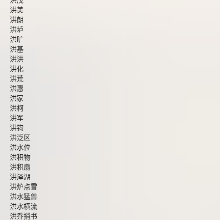
洪茂
洪美
洪朗
洪垆
洪旷
洪基
洪洪
洪化
洪荒
洪惠
洪家
洪柯
洪军
洪钧
洪泛区
洪水位
洪积物
洪积扇
洪泽湖
洪炉点雪
洪水猛兽
洪水横流
洪乔捎书