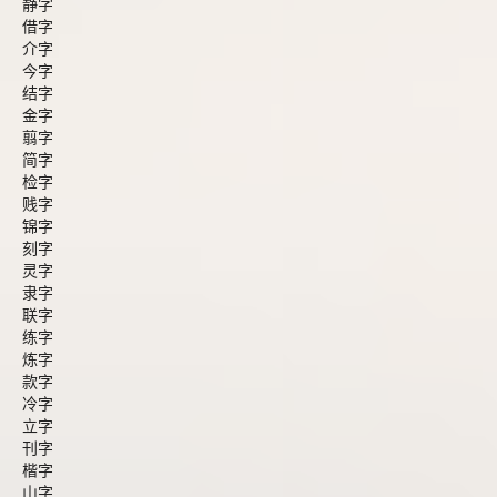
静字
借字
介字
今字
结字
金字
翦字
简字
检字
贱字
锦字
刻字
灵字
隶字
联字
练字
炼字
款字
冷字
立字
刊字
楷字
山字