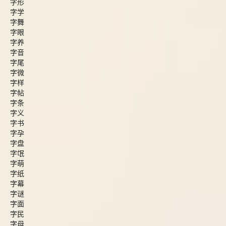
字形
字学
字舞
字眼
字养
字音
字尾
字微
字样
字帖
字条
字义
字书
字孕
字盘
字氓
字萌
字纸
字幕
字谜
字面
字民
字母