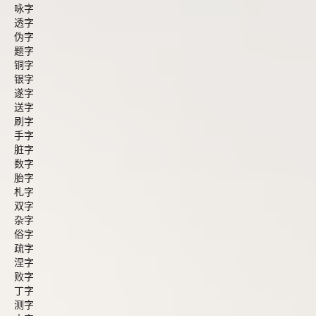
咏字
透字
伪字
题字
铜字
银字
遂字
送字
刷字
手字
脏字
数字
胎字
札字
双字
杂字
俗字
疏字
涅字
败字
丁字
测字