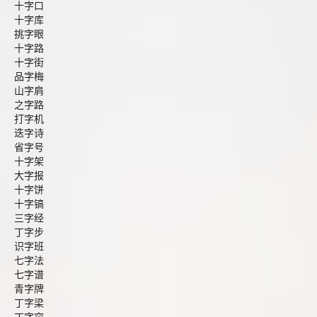
十字口
十字库
挑字眼
十字路
十字街
品字梅
山字肩
之字路
打字机
迭字诗
省字号
十字架
大字报
十字饼
十字镐
三字经
丁字步
识字班
七字法
七字谱
青字牌
丁字梁