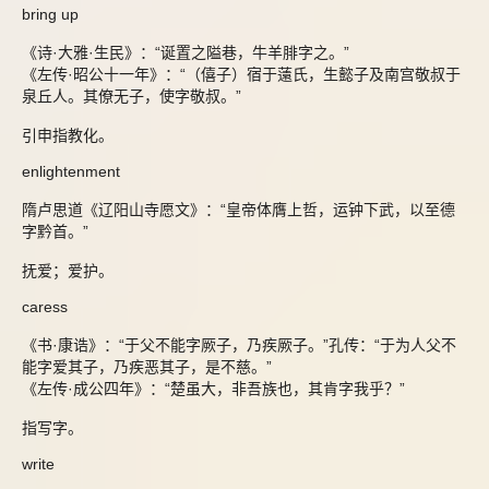
bring up
《诗·大雅·生民》：“诞置之隘巷，牛羊腓字之。”
《左传·昭公十一年》：“（僖子）宿于薳氏，生懿子及南宫敬叔于
泉丘人。其僚无子，使字敬叔。”
引申指教化。
enlightenment
隋卢思道《辽阳山寺愿文》：“皇帝体膺上哲，运钟下武，以至德
字黔首。”
抚爱；爱护。
caress
《书·康诰》：“于父不能字厥子，乃疾厥子。”孔传：“于为人父不
能字爱其子，乃疾恶其子，是不慈。”
《左传·成公四年》：“楚虽大，非吾族也，其肯字我乎？”
指写字。
write