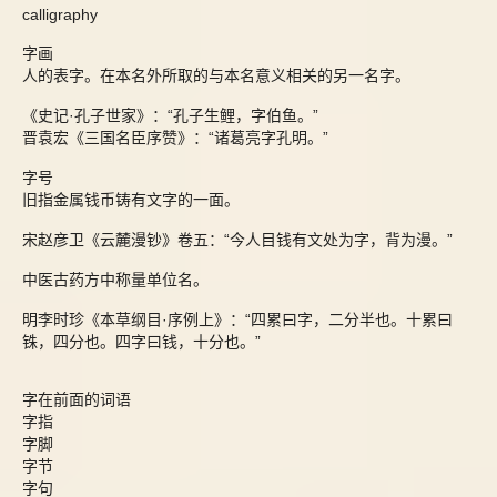
calligraphy
字画
人的表字。在本名外所取的与本名意义相关的另一名字。
《史记·孔子世家》：“孔子生鲤，字伯鱼。”
晋袁宏《三国名臣序赞》：“诸葛亮字孔明。”
字号
旧指金属钱币铸有文字的一面。
宋赵彦卫《云麓漫钞》卷五：“今人目钱有文处为字，背为漫。”
中医古药方中称量单位名。
明李时珍《本草纲目·序例上》：“四累曰字，二分半也。十累曰
铢，四分也。四字曰钱，十分也。”
字在前面的词语
字指
字脚
字节
字句