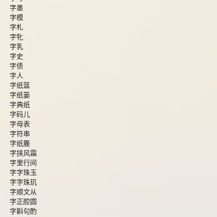
字墨
字模
字札
字牝
字乳
字史
字债
字人
字纸篮
字纸篓
字典纸
字码儿
字母表
字符串
字纸簏
字挟风霜
字里行间
字字珠玉
字字珠玑
字顺文从
字正腔圆
字斟句酌