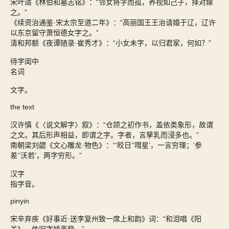
宋叶适《林伯和墓志铭》：“邻女将字而孤，养视如己子，择对嫁
之。”
《续资治通鉴·宋太宗至道二年》：“高丽国王王治请婚于辽，辽许
以东京留守萧恒德女字之。”
清和邦额《夜谭随录·崔秀才》：“小女未字，以归君家，何如？”
待字闺中
名词
文字。
the text
汉许慎《〈说文解字〉叙》：“仓颉之初作书，盖依类象形，故谓
之文。其后形声相益，即谓之字。字者，言孳乳而浸多也。”
南朝梁刘勰《文心雕龙·物色》：“‘皎日’‘嘒星’，一言穷理；‘参
差’‘沃若’，两字穷形。”
汉字
指字音。
pinyin
宋辛弃疾《好事近·送李复州致一席上和韵》词：“和泪唱《阳