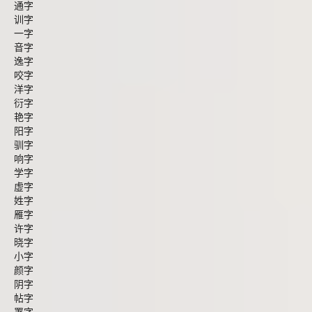
通字
训字
一字
音字
逸字
咬字
洋字
衍字
艳字
阳字
驯字
响字
学字
虚字
姓字
雁字
许字
晓字
小字
颜字
阴字
帖字