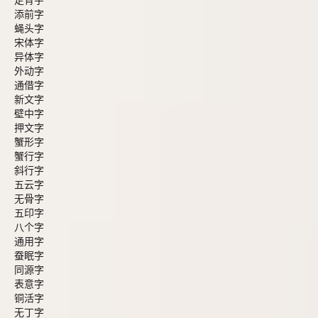
走背字
添前字
蝇头字
宋体字
异体字
外动字
通借字
新文字
壁中字
押文字
蟹形字
蟹行字
斜行字
五云字
无骨字
五印字
八个字
通用字
蚕眠字
同源字
表意字
铜活字
无丁字