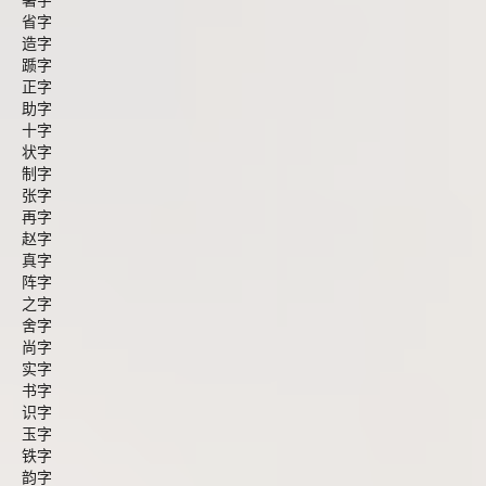
署字
省字
造字
踬字
正字
助字
十字
状字
制字
张字
再字
赵字
真字
阵字
之字
舍字
尚字
实字
书字
识字
玉字
铁字
韵字