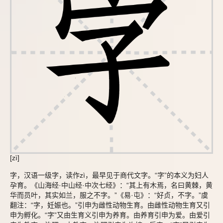
[zì]
字，汉语一级字，读作zì，最早见于商代文字。“字”的本义为妇人
孕育。《山海经·中山经·中次七经》：“其上有木焉，名曰黄棘，黄
华而员叶，其实如兰，服之不字。”《易·屯》：“好贞，不字。”虞
翻注：“字，妊娠也。”引申为雌性动物生育。由雌性动物生育又引
申为孵化。“字”又由生育义引申为养育。由养育引申为爱。由爱引