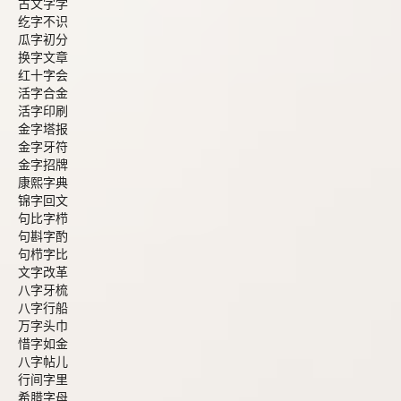
古文字学
纥字不识
瓜字初分
换字文章
红十字会
活字合金
活字印刷
金字塔报
金字牙符
金字招牌
康熙字典
锦字回文
句比字栉
句斟字酌
句栉字比
文字改革
八字牙梳
八字行船
万字头巾
惜字如金
八字帖儿
行间字里
希腊字母