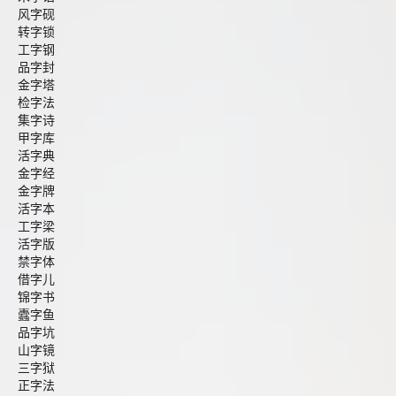
风字砚
转字锁
工字钢
品字封
金字塔
检字法
集字诗
甲字库
活字典
金字经
金字牌
活字本
工字梁
活字版
禁字体
借字儿
锦字书
蠹字鱼
品字坑
山字镜
三字狱
正字法