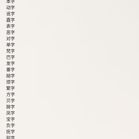
本字
动字
讹字
蠹字
表字
恶字
对字
单字
梵字
巴字
发字
番字
拗字
烦字
繁字
方字
贝字
腓字
凤字
宝字
负字
抚字
别字