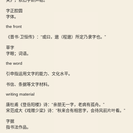
关》，依旧字娇声稳。”
字正腔圆
字体。
the front
《晋书·卫恒传》：“或曰，邈（程邈）所定乃隶字也。”
草字
字眼；词语。
the word
引申指运用文字的能力、文化水平。
书信、条据等文字材料。
writing material
唐杜甫《登岳阳楼》诗：“亲朋无一字，老病有孤舟。”
宋范成大《戏赠少梁》诗：“秋来合有相思字，会待风前片叶看。”
字据
指书法作品。