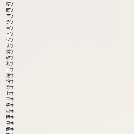
緑字
融字
生字
杀字
善字
三字
少字
认字
僧字
破字
乳字
且字
逐字
铅字
奇字
七字
平字
签字
描字
明字
只字
解字