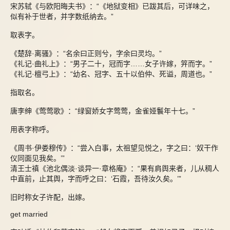
宋苏轼《与欧阳晦夫书》：“《地狱变相》已跋其后，可详味之，
似有补于世者，并字数纸纳去。”
取表字。
《楚辞·离骚》：“名余曰正则兮，字余曰灵均。”
《礼记·曲礼上》：“男子二十，冠而字……女子许嫁，笄而字。”
《礼记·檀弓上》：“幼名、冠字、五十以伯仲、死谥，周道也。”
指取名。
唐李绅《莺莺歌》：“绿窗娇女字莺莺，金雀娅鬟年十七。”
用表字称呼。
《周书·伊娄穆传》：“尝入白事，太祖望见悦之，字之曰：‘奴干作
仪同面见我矣。’”
清王士禛《池北偶淡·谈异一·章格庵》：“果有肩舆来者，儿从稠人
中直前，止其舆，字而呼之曰：‘石霞，吾待汝久矣。’”
旧时称女子许配，出嫁。
get married