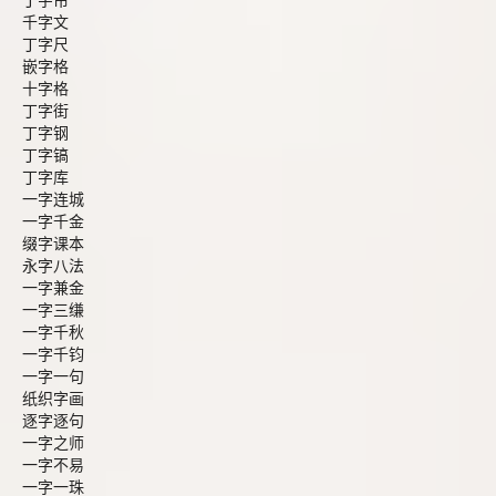
丁字帘
千字文
丁字尺
嵌字格
十字格
丁字街
丁字钢
丁字镐
丁字库
一字连城
一字千金
缀字课本
永字八法
一字兼金
一字三缣
一字千秋
一字千钧
一字一句
纸织字画
逐字逐句
一字之师
一字不易
一字一珠