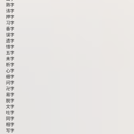
熟字
讳字
押字
习字
香字
误字
遗字
惜字
五字
未字
析字
心字
细字
问字
卍字
易字
脱字
文字
吐字
同字
相字
写字