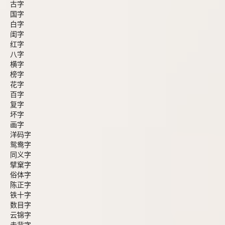
古字
国字
白字
闺字
红字
八字
横字
榜字
花字
百字
复字
坏字
画字
洋码字
鸳鸯字
同义字
擘窠字
俗体字
陈正字
铁十字
数目字
云锦字