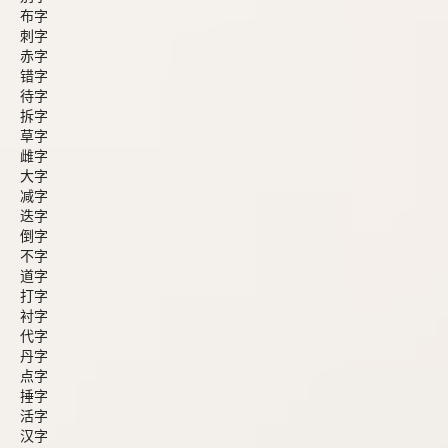
布字
刺字
赤字
错字
待字
拆字
草字
雌字
大字
减字
迭字
倒字
不字
道字
打字
衬字
代字
丹字
点字
捶字
活字
汉字