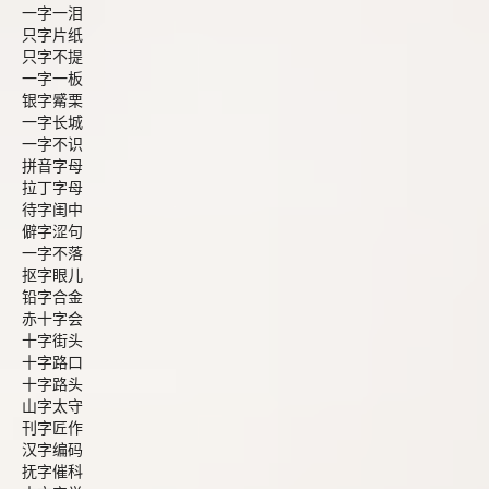
一字一泪
只字片纸
只字不提
一字一板
银字觱栗
一字长城
一字不识
拼音字母
拉丁字母
待字闺中
僻字涩句
一字不落
抠字眼儿
铅字合金
赤十字会
十字街头
十字路口
十字路头
山字太守
刊字匠作
汉字编码
抚字催科