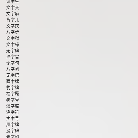
译字生
文字交
文字癖
背字儿
文字饮
八字步
文字狱
文字缘
无字碑
译字官
无字句
八字帆
无字悟
酉字牌
豹字牌
福字履
老字号
汉字库
连字符
卖字号
凤字牌
没字碑
朱字诏