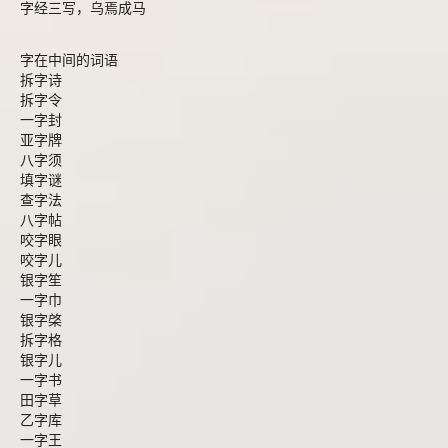
字经三写，乌焉成马
字在中间的词语
拆字诗
拆字令
一字封
亚字牌
八字须
填字谜
查字法
八字帖
咬字眼
咬字儿
银字笙
一字巾
银字棨
拆字格
银字儿
一字书
田字草
乙字库
一字王