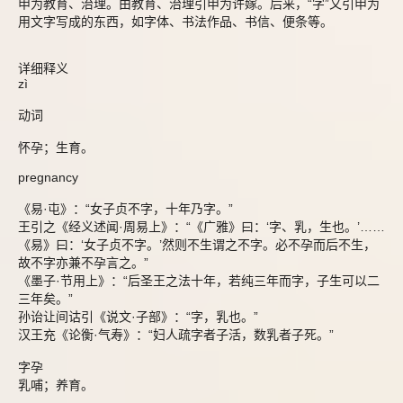
申为教育、治理。由教育、治理引申为许嫁。后来，“字”又引申为
用文字写成的东西，如字体、书法作品、书信、便条等。
详细释义
zì
动词
怀孕；生育。
pregnancy
《易·屯》：“女子贞不字，十年乃字。”
王引之《经义述闻·周易上》：“《广雅》曰：‘字、乳，生也。’……
《易》曰：‘女子贞不字。’然则不生谓之不字。必不孕而后不生，
故不字亦兼不孕言之。”
《墨子·节用上》：“后圣王之法十年，若纯三年而字，子生可以二
三年矣。”
孙诒让间诂引《说文·子部》：“字，乳也。”
汉王充《论衡·气寿》：“妇人疏字者子活，数乳者子死。”
字孕
乳哺；养育。