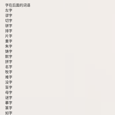
字在后面的词语
左字
谬字
切字
骈字
排字
片字
重字
朱字
铸字
默字
拼字
名字
牧字
难字
没字
盲字
母字
谜字
摹字
篆字
如字