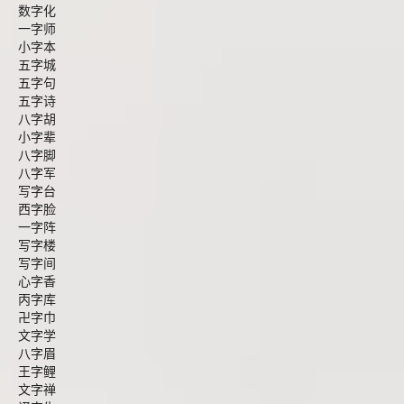
数字化
一字师
小字本
五字城
五字句
五字诗
八字胡
小字辈
八字脚
八字军
写字台
西字脸
一字阵
写字楼
写字间
心字香
丙字库
卍字巾
文字学
八字眉
王字鲤
文字禅