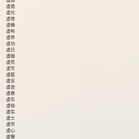
虚国
虚诡
虚光
虚馆
虚确
虚构
虚恭
虚功
虚日
虚融
虚荒
虚写
虚筵
虚言
虚逊
虚悬
虚玄
虚徐
虚实
虚士
虚市
虚心
虚懈