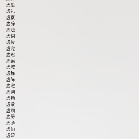
虚里
虚礼
虚羸
虚辞
虚浅
虚词
虚传
虚宠
虚迟
虚梁
虚城
虚称
虚陈
虚澈
虚彻
虚畅
虚敞
虚讇
虚孱
虚薄
虚泊
虚碧