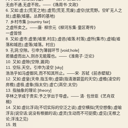
无由不通,无虚不败。——《逸周书·文政》
6. 又如:虚土(荒芜之地);虚荒(荒芜,荒废);虚空(犹荒野。空旷无人之
处);虚墓(墟墓。丛葬的基地)
7. 乡村市集 [country fair]
之虚所卖之。——唐· 柳宗元《柳河东集·童区寄传》
一虚皆惊
8. 又如:虚市;虚里(墟里,村庄);虚邑(墟落;村落);虚所(集市);虚城(墟
落和城邑);虚落(墟落。村庄)
9. 孔洞;空隙。引申为薄弱环节 [void;hole]
若循虚而出入,则亦无能履也。——《淮南子·泛论》
10. 又如:虚隙(空隙,漏洞)
11. 空际,天空。引申为凌空 [sky]
浩浩乎如冯虚御风,而不知其所止。——宋· 苏轼《前赤壁赋》
12. 又如:虚皇(天帝,指玉帝);虚碧(指清澈碧蓝的天空);虚檐(凌空的
房檐);虚极,虚象(指太空);虚亡(高空;太空)
13. 指抽象的理论 [theory]
亭林之学成于贵实;予之学出于导虚。—— 清· 包世臣《艺舟双
楫》
14. 又如:虚比浮词(不切实际的空泛之谈);虚空横拟(凭空想像);虚喻
浮言(说空话;说没有根据的话);虚灵(生动而不可捉摸);虚见(无根之
论;浮浅之见)
15. 姓