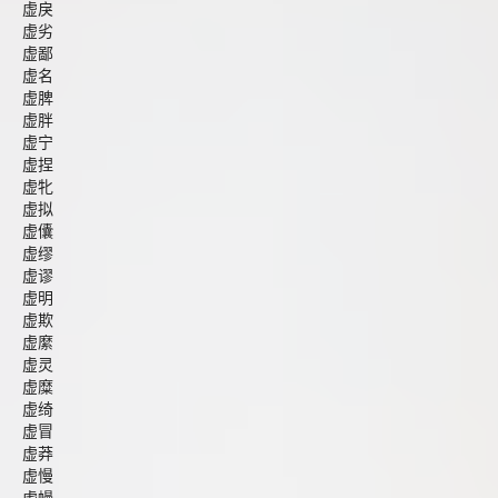
虚戾
虚劣
虚鄙
虚名
虚脾
虚胖
虚宁
虚捏
虚牝
虚拟
虚儾
虚缪
虚谬
虚明
虚欺
虚縻
虚灵
虚糜
虚绮
虚冒
虚莽
虚慢