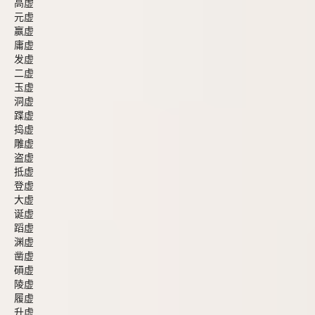
高虚
元虚
赢虚
庸虚
发虚
二虚
玉虚
洞虚
蹀虚
捣虚
雕虚
盗虚
抵虚
登虚
大虚
诞虚
蹈虚
渊虚
凿虚
磒虚
陵虚
履虚
升虚