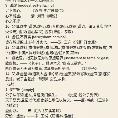
得不对付但又心中无数的意思)
9. 谦虚 [modest;self-effacing]
足下虚心。——《汉书·李广苏建传》
心不能虚。——清· 刘开《问说》
心之不虚
10. 又如:虚中(谦虚;虚心);虚己(犹虚心);虚忝(谦词。谓无其实而空
受荣宠);虚受(虚心接受);虚恭(谦虚、恭敬)
11. 虚假,不真实 [false;sham;nominal]
皆存想虚致,未必有其实也。——汉· 王充《论衡·订鬼篇》
12. 又如:虚科(虚情假意);虚脾甜口(虚情假意);虚脾胃(虚情假意);虚
下(演出中演员暂时退场);虚嚣(虚假不实;欺诈)
13. 道教语。指无欲无为的思想境界 [indifferent to fame or gain]
致虚极。——《老子》。魏源本义:“虚者无欲也。”
所以贵无为无思为虚者,谓其意无所制也。——《韩非子》
14. 又如:虚皇坛(道教太虚神的祭坛);虚夷(恬淡寡欲);虚玄(指道家
思想。老子主张虚一静观和玄览,故称)
〈动〉
1. 使空出 [empty]
公子从车骑,虚左,自迎夷门侯生。——《史记·魏公子列传》
天子复思,且征以代,虚吏部左承位以待之。——唐· 韩愈《王公神
道碑铭》
虚而浮。——宋· 沈括《梦溪笔谈》
旁设一虚坐。——宋· 王谠《唐语林·雅量》