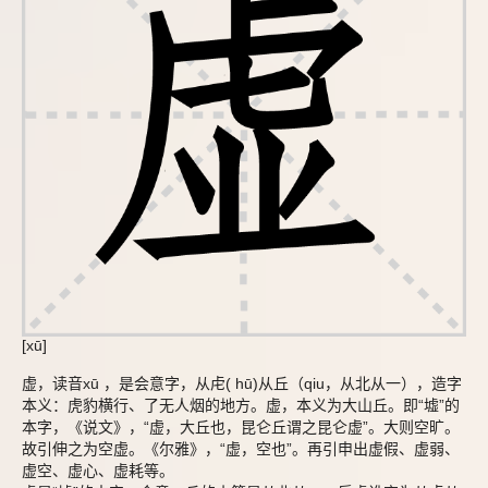
[xū]
虚，读音xū ，是会意字，从虍( hū)从丘（qiu，从北从一），造字
本义：虎豹横行、了无人烟的地方。虚，本义为大山丘。即“墟”的
本字，《说文》，“虚，大丘也，昆仑丘谓之昆仑虚”。大则空旷。
故引伸之为空虚。《尔雅》，“虚，空也”。再引申出虚假、虚弱、
虚空、虚心、虚耗等。