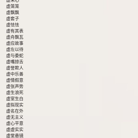
虚荣心
虚笼笼
虚飘飘
虚套子
虚怯怯
虚有其表
虚舟飘瓦
虚应故事
虚左以待
虚与委蛇
虚嘴掠舌
虚誉欺人
虚中乐善
虚情假意
虚张声势
虚生浪死
虚室生白
虚拟现实
虚名在外
虚无主义
虚心平意
虚虚实实
虚堂悬镜