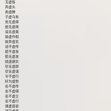
玉虚饭
弄虚头
卖虚脾
子虚乌有
坐无虚席
座无虚席
溢言虚美
装虚作假
故弄虚玄
话不虚传
箭不虚发
箭无虚发
就虚避实
空言虚辞
空言虚语
令不虚行
好为虚势
名不虚传
名不虚得
名不虚立
名不虚行
谋虚逐妄