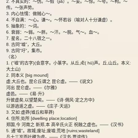
2. 不真实的：～伪。～假（jiǎ）。～妄。～惊。～夸。～构。～
传。～张声势。
3. 内心怯懦：做贼心～。
4. 不自满：～心。谦～。～怀若谷（喻对人十分谦虚）。
5. 抽象的：～词。
6. 衰弱：～弱。～胖。～汗。～脱。气～。血～。
7. 星名，二十八宿之一。
8. 古同“墟”，大丘。
9. 古同“圩”，集市。
〈名〉
1. (“墟”的古字)(会意字。小篆字。从丘,虍( hū)声。丘,山丘。本义:
大土山)
2. 同本义 [big mound]
虚,大丘也。昆仑丘谓之 昆仑虚。——《说文》
河出 昆仑虚。——《尔雅》
虚邑。——《易·升》
升彼虚矣,以望楚矣。——《诗·佣风·定之方中》
以游逍遥之虚。——《庄子·天运》
3. 又如:虚莽(墟丘和草莽)
4. 住所;处所 [dwelling place;location]
郑国,今 河南之 新郑,本 高辛氏火正 祝融之虚也。——《汉书》
5. 通“墟”。故城;废址;废墟;荒地 [ruins;wasteland]
凡十三岁而社稷为虚。——《汉书·贾谊传》