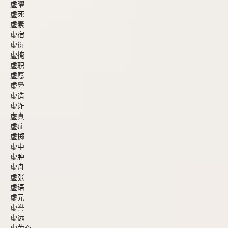
虚曜
虚死
虚素
虚宿
虚衍
虚掩
虚职
虚愿
虚晕
虚造
虚诈
虚真
虚症
虚掷
虚中
虚肿
虚舟
虚张
虚语
虚元
虚誉
虚远