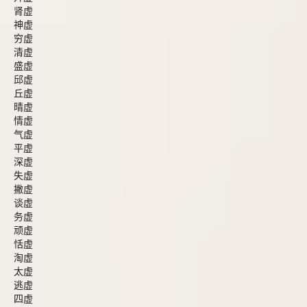
肾虚
神虚
穷虚
清虚
盛虚
邱虚
丘虚
晴虚
情虚
气虚
平虚
深虚
失虚
撇虚
谈虚
务虚
顽虚
恬虚
淘虚
太虚
逃虚
四虚