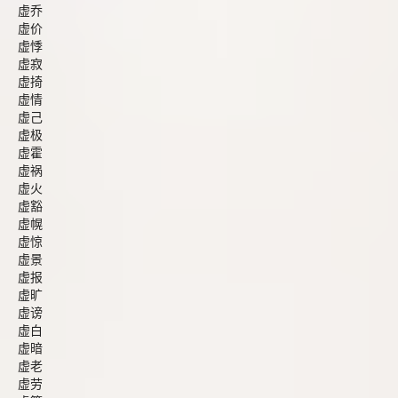
虚乔
虚价
虚悸
虚寂
虚掎
虚情
虚己
虚极
虚霍
虚祸
虚火
虚豁
虚幌
虚惊
虚景
虚报
虚旷
虚谤
虚白
虚暗
虚老
虚劳