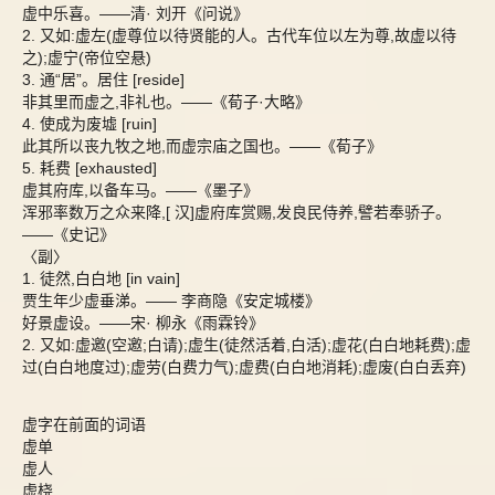
虚中乐喜。——清· 刘开《问说》
2. 又如:虚左(虚尊位以待贤能的人。古代车位以左为尊,故虚以待
之);虚宁(帝位空悬)
3. 通“居”。居住 [reside]
非其里而虚之,非礼也。——《荀子·大略》
4. 使成为废墟 [ruin]
此其所以丧九牧之地,而虚宗庙之国也。——《荀子》
5. 耗费 [exhausted]
虚其府库,以备车马。——《墨子》
浑邪率数万之众来降,[ 汉]虚府库赏赐,发良民侍养,譬若奉骄子。
——《史记》
〈副〉
1. 徒然,白白地 [in vain]
贾生年少虚垂涕。—— 李商隐《安定城楼》
好景虚设。——宋· 柳永《雨霖铃》
2. 又如:虚邀(空邀;白请);虚生(徒然活着,白活);虚花(白白地耗费);虚
过(白白地度过);虚劳(白费力气);虚费(白白地消耗);虚废(白白丢弃)
虚字在前面的词语
虚单
虚人
虚桡