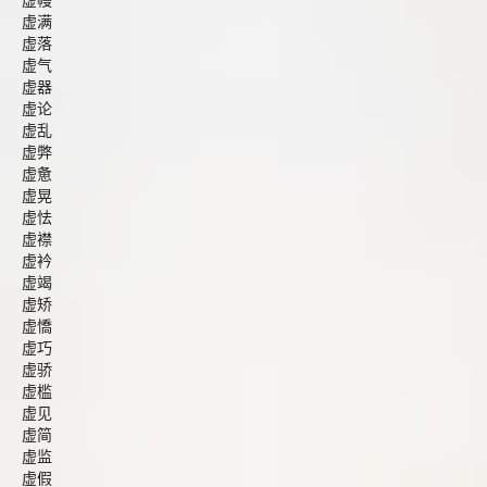
虚幔
虚满
虚落
虚气
虚器
虚论
虚乱
虚弊
虚惫
虚晃
虚怯
虚襟
虚衿
虚竭
虚矫
虚憍
虚巧
虚骄
虚槛
虚见
虚简
虚监
虚假