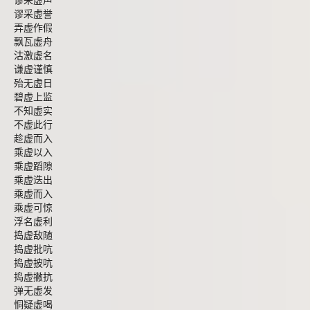
谬采虚声
谬采虚誉
弄虚作假
飘瓦虚舟
沽激虚名
谦虚谨慎
殆无虚日
碧虚上监
不知虚实
不虚此行
趁虚而入
乘虚以入
乘虚蹈隙
乘虚迭出
乘虚而入
乘虚可惊
浮名虚利
捣虚敌随
捣虚批吭
捣虚披吭
捣虚撇抗
弹无虚发
恫疑虚喝