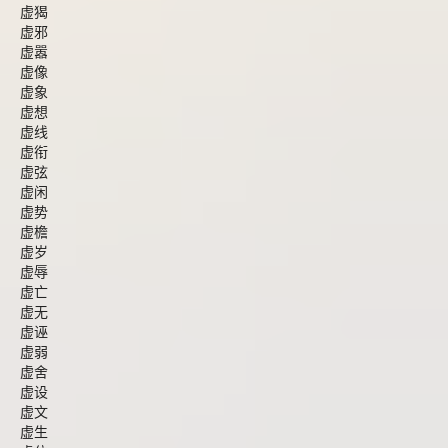
虚猲
虚邪
虚嚣
虚像
虚象
虚想
虚线
虚衔
虚弦
虚闲
虚势
虚檐
虚岁
虚辱
虚亡
虚无
虚诬
虚弱
虚舍
虚设
虚文
虚生