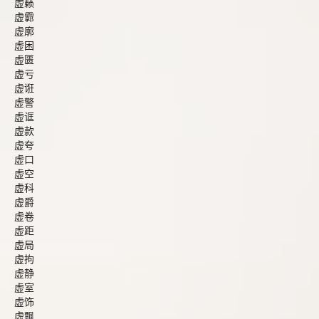
虚籁
虚霩
虚廓
虚困
虚匮
虚亏
虚诳
虚警
虚诓
虚款
虚夸
虚口
虚空
虚科
虚爵
虚卷
虚距
虚局
虚拘
虚静
虚室
虚饰
虚飘