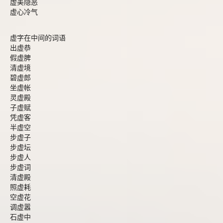
虚美隐恶
虚心冷气
虚字在中间的词语
出虚恭
假虚脾
清虚境
碧虚郎
坐虚帐
灵虚殿
子虚赋
凭虚客
半虚空
步虚子
步虚坛
步虚人
步虚词
清虚殿
照虚耗
空虚花
调虚嚣
石虚中