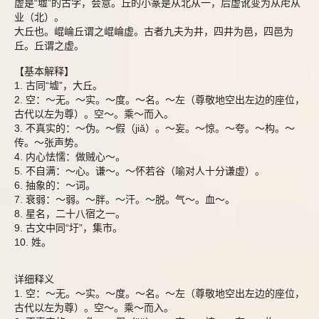
虚是“墟”的古字，会意。丘的小篆是从北从一，后虚讹变为从虍从
业（北）。
大丘也。崐崘丘谓之崐崘虚。古者九夫为井，四井为邑，四邑为
丘。丘谓之虚。
【基本解释】
1. 古同“墟”，大丘。
2. 空：～无。～实。～度。～名。～左（尊敬地空出左边的座位，
古代以左为尊）。空～。乘～而入。
3. 不真实的：～伪。～假（jiǎ）。～妄。～惊。～夸。～构。～
传。～张声势。
4. 内心怯懦：做贼心～。
5. 不自满：～心。谦～。～怀若谷（喻对人十分谦虚）。
6. 抽象的：～词。
7. 衰弱：～弱。～胖。～汗。～脱。气～。血～。
8. 星名，二十八宿之一。
9. 古文中同“圩”，集市。
10. 姓。
详细释义
1. 空：～无。～实。～度。～名。～左（尊敬地空出左边的座位，
古代以左为尊）。空～。乘～而入。