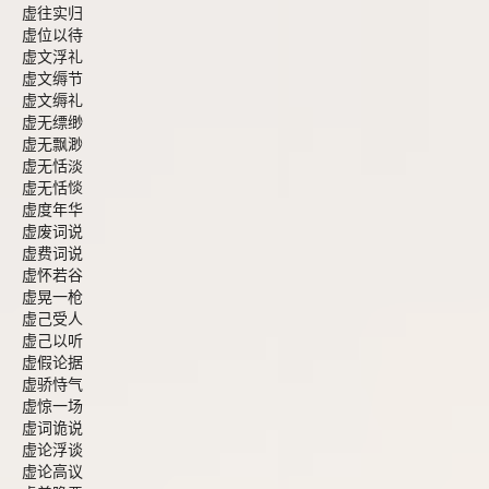
虚往实归
虚位以待
虚文浮礼
虚文缛节
虚文缛礼
虚无缥缈
虚无飘渺
虚无恬淡
虚无恬惔
虚度年华
虚废词说
虚费词说
虚怀若谷
虚晃一枪
虚己受人
虚己以听
虚假论据
虚骄恃气
虚惊一场
虚词诡说
虚论浮谈
虚论高议