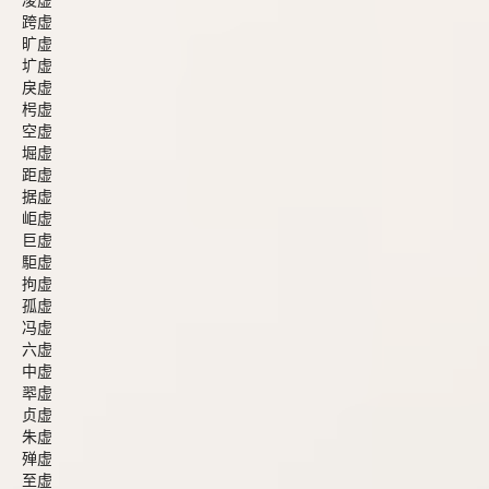
凌虚
跨虚
旷虚
圹虚
戾虚
枵虚
空虚
堀虚
距虚
据虚
岠虚
巨虚
駏虚
拘虚
孤虚
冯虚
六虚
中虚
翆虚
贞虚
朱虚
殚虚
至虚