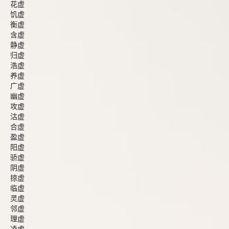
花虚
饥虚
衡虚
含虚
静虚
归虚
浩虚
养虚
广虚
幽虚
攻虚
沽虚
合虚
盈虚
阳虚
骄虚
阴虚
掠虚
临虚
灵虚
邻虚
理虚