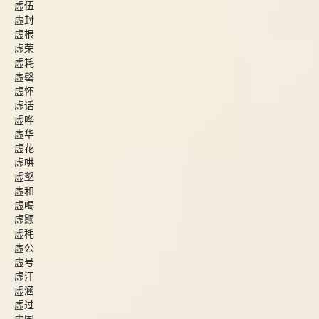
虚伍
虚封
虚根
虚荣
虚耗
虚罄
虚怀
虚话
虚哗
虚华
虚花
虚哄
虚壑
虚和
虚喝
虚颢
虚秏
虚公
虚号
虚汗
虚涵
虚过