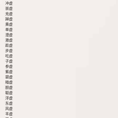
冲虚
崇虚
充虚
踔虚
乘虚
单虚
澄虚
澈虚
趁虚
步虚
吃虚
子虚
参虚
紫虚
碧虚
暗虚
胆虚
聪虚
浮虚
东虚
风虚
丰虚