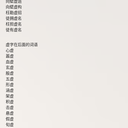
向壁虚造
向壁虚构
枉勘虚招
徒拥虚名
枉担虚名
徒有虚名
虚字在后面的词语
心虚
嚣虚
血虚
玄虚
殷虚
五虚
形虚
涵虚
架虚
积虚
击虚
悬虚
假虚
旬虚