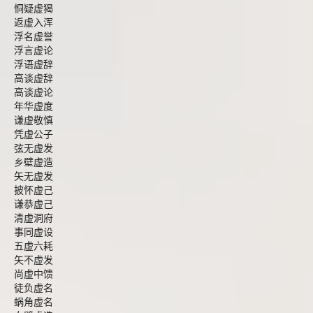
恫疑虚猲
返虚入浑
浮名虚誉
浮言虚论
浮语虚辞
高谈虚辞
高谈虚论
年华虚度
谦虚敬慎
凭虚公子
弦无虚发
乡壁虚造
矢无虚发
披怀虚己
谦恭虚己
清虚洞府
事同虚设
五虚六耗
矢不虚发
尚虚中馈
徒负虚名
蜗角虚名