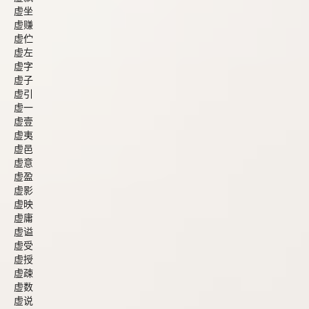
虚坐
虚赚
虚伫
虚左
虚字
虚子
虚引
虚一
虚壹
虚夷
虚邑
虚意
虚盈
虚影
虚映
虚庸
虚谥
虚受
虚授
虚疎
虚数
虚说