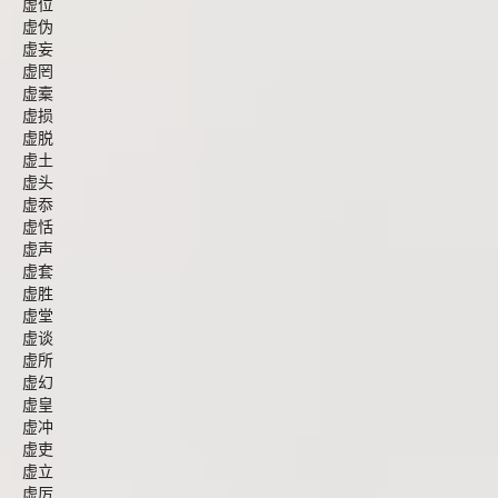
虚位
虚伪
虚妄
虚罔
虚槖
虚损
虚脱
虚土
虚头
虚忝
虚恬
虚声
虚套
虚胜
虚堂
虚谈
虚所
虚幻
虚皇
虚冲
虚吏
虚立
虚厉