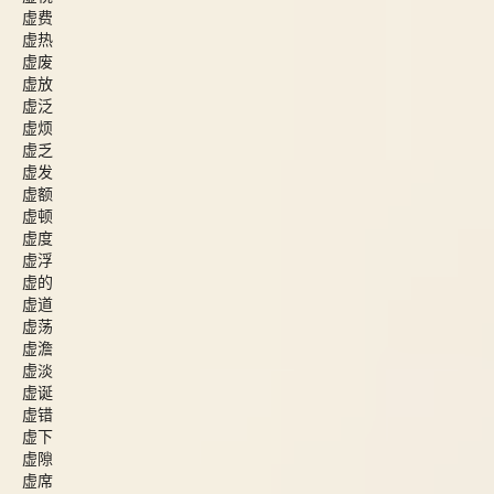
虚费
虚热
虚废
虚放
虚泛
虚烦
虚乏
虚发
虚额
虚顿
虚度
虚浮
虚的
虚道
虚荡
虚澹
虚淡
虚诞
虚错
虚下
虚隙
虚席