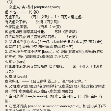
〈形〉
1. 空虚,与“实”相对 [emptiness;void]
虚,空也。——《尔雅》
无虚不败。——《周书·文政》。注:“国无人谓之虚。”
有凭虚公子者。——张衡《西京赋》
仓府两虚,国弱。——《商君书·去强》
盈虚者如彼,而卒莫消长也。——苏轼《赤壁赋》
良贾深藏若虚,君子盛德容貌若愚。——《史记》
2. 又如:虚箦(屁);虚火(为一点小事而过分张扬);虚爵(空的饮酒器);
虚壑(空谷);虚器(中空的器物);虚花(虚幻不实)
3. 疏松,不坚实或不结实 [loose]。如:虚儾(过度宽松);虚笼笼(疏松
的样子);虚闲(疏朗有致);虚薄(虚浮,不笃实)
4. 稀少 [rare]
自此贼情渐虚,官兵始知所向,以至擒殄。——宋· 王弥大《清溪弄
兵录》
5. 虚弱 [weak]
虚稼先死。——《吕氏春秋·辨土》。注:“根不实也。”
6. 又如:虚劣(虚弱);虚城(虚弱的城邑);虚孱(虚弱无能);虚顿(虚弱疲
惫);虚弊(虚弱疲敝,贫乏疲困);虚惫(虚弱疲惫)
7. 空闲;间断 [free;leisurely]。如:虚日(空闲的日子);虚闲(空闲;清
闲)
8. 心慌,不踏实 [wanting in self-confidence;timid]。如:虚心架子(不