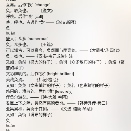
互易。后作“换” [change]
奂，取奂也。――《说文》
呼唤。后作“唤” [call]
唤，呼也。古通作“奂”――《说文新附》
奂
huàn
盛大；众多 [numerous]
奂，众多也。――《玉篇》
可以知古，可以察今，奂然而与民壹始。――《大戴礼记·四代》
奂，盛也。――《汉书·韦元成传》注
又如：奂然（盛大的样子）；奂衍（众多散布的样子）；奂烂（繁
盛的样子）
文彩鲜明的。后作“焕” [bright;brilliant]
美哉奂焉。――《礼记·檀弓》
又如：奂奂（文彩灿烂的样子）；奂若（色彩鲜明的样子）
悠闲的，涣散的。后作“涣” [leisurely]
伴奂尔游矣。――《诗·大雅·卷阿》
君臣上下之际，奂然有离德者也。――《韩诗外传·卷三》
业集累积，奂衍于其侧。――《文选·嵇康·琴赋》
又如：奂衍（满布的样子）
奂
huàn