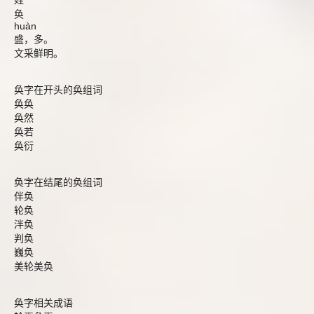
姓
奂
huàn
盛，多。
文采鲜明。
奂字在开头的奂组词
奂奂
奂然
奂若
奂衍
奂字在结尾的奂组词
伴奂
轮奂
泮奂
判奂
巍奂
美轮美奂
奂字相关成语