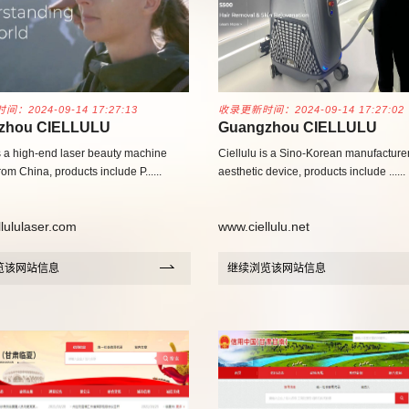
：2024-09-14 17:27:13
收录更新时间：2024-09-14 17:27:02
zhou CIELLULU
Guangzhou CIELLULU
lectric Technology co.,Ltd.
Photoelectric Technology co
is a high-end laser beauty machine
Ciellulu is a Sino-Korean manufacturer
rom China, products include P......
aesthetic device, products include ......
lululaser.com
www.ciellulu.net
览该网站信息
继续浏览该网站信息