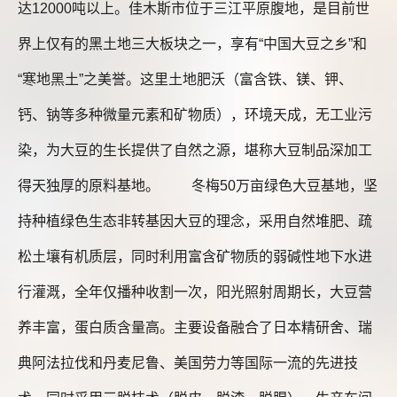
达12000吨以上。佳木斯市位于三江平原腹地，是目前世
界上仅有的黑土地三大板块之一，享有“中国大豆之乡”和
“寒地黑土”之美誉。这里土地肥沃（富含铁、镁、钾、
钙、钠等多种微量元素和矿物质），环境天成，无工业污
染，为大豆的生长提供了自然之源，堪称大豆制品深加工
得天独厚的原料基地。 冬梅50万亩绿色大豆基地，坚
持种植绿色生态非转基因大豆的理念，采用自然堆肥、疏
松土壤有机质层，同时利用富含矿物质的弱碱性地下水进
行灌溉，全年仅播种收割一次，阳光照射周期长，大豆营
养丰富，蛋白质含量高。主要设备融合了日本精研舍、瑞
典阿法拉伐和丹麦尼鲁、美国劳力等国际一流的先进技